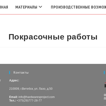
ВНАЯ
МАТЕРИАЛЫ
ПРОИЗВОДСТВЕННЫЕ ВОЗМО
Покрасочные работы
Контакты
т
Адрес:
210009, г.Витебск, ул. Лазо, д.50
О
Email:
info@hardwaresproject.com
П
Тел.:
+375(29)777-28-77