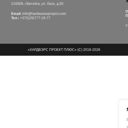
210009, г.Витебск, ул. Лазо, д.50
О
Email:
info@hardwaresproject.com
П
Тел.:
+375(29)777-28-77
У
«ХАРДВЭРС ПРОЕКТ ПЛЮС» (С) 2018-2026